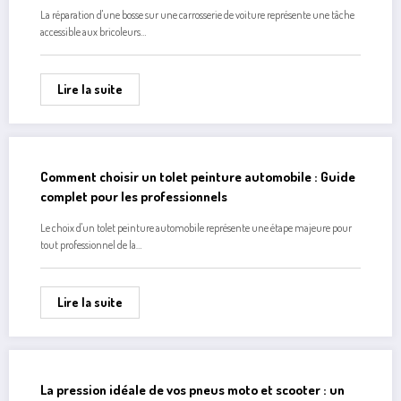
Comment réparer soi-même une bosse sur sa
carrosserie de voiture ? Les outils indispensables pour
un débosselage réussi
La réparation d'une bosse sur une carrosserie de voiture représente une tâche
accessible aux bricoleurs…
Lire la suite
Comment choisir un tolet peinture automobile : Guide
complet pour les professionnels
Le choix d'un tolet peinture automobile représente une étape majeure pour
tout professionnel de la…