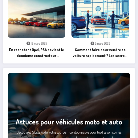
12 mars 2025
8 mars 2025
En rachetant Opel, PSA devient le
Comment faire pour vendre sa
deuxieme constructeur
voiture rapidement ? Les secrets
automobile europeen : vers une
d’une communication réactive
revolution electrique ?
avec les acheteurs
Astuces pour véhicules moto et auto
Découvrez Slosse Auto, votre source incontournable pour tout savoir sur les