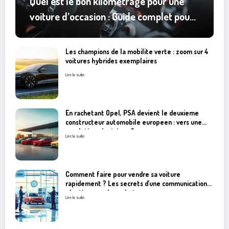
Quel est le bon kilometrage pour une
voiture d’occasion : Guide complet pour
eviter les pieges
Les champions de la mobilite verte : zoom sur 4
voitures hybrides exemplaires
Lire la suite
En rachetant Opel, PSA devient le deuxieme
constructeur automobile europeen : vers une
revolution electrique ?
Lire la suite
Comment faire pour vendre sa voiture
rapidement ? Les secrets d’une communication
réactive avec les acheteurs
Lire la suite