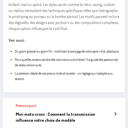
brillant, mat ou satiné. Les styles variés comme le rétro, racing, custom
ou réplica nécessitent des techniques spécifiques telles que l’aérographe,
le pinstriping au pinceau ou la bombe aérosol. Les motifs peuvent inclure
des dégradés, des designs avec pochoirs ou des compositions complexes,
chaque option influençant le coût final.
Voir aussi :
Du grain grossier au grain fin : maîtrisez le ponçage de votre pare-choc plastique
Pour quelles raisons vendre des voitures aux enchères ? Le guide des passionnés
de restauration auto
La pression idéale de vos pneus moto et scooter : un réglage qui s’adapte aux
saisons
Previous post
Mini moto cross : Comment la transmission
influence votre choix de modèle