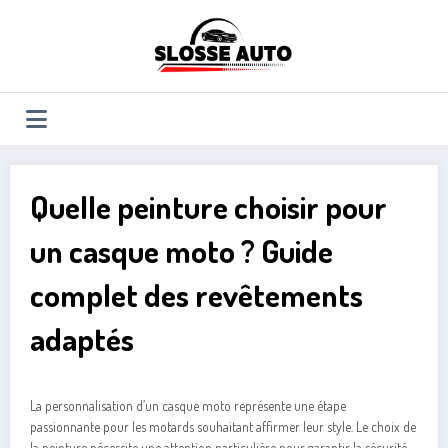
Aller
au
contenu
Quelle peinture choisir pour
un casque moto ? Guide
complet des revêtements
adaptés
La personnalisation d’un casque moto représente une étape
passionnante pour les motards souhaitant affirmer leur style. Le choix de
la peinture nécessite une attention particulière pour garantir la sécurité