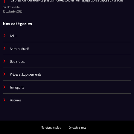
Derniers articles
Location de voiture entre particuliers : découvrez les obligations légales par pays
par slosse-auto
26 août 2023
La pression idéale de vos pneus moto et scooter : un réglage qui s’adapte aux saisons
par slosse-auto
16 septembre 2023
Nos catégories
Actu
Administratif
Deux roues
Pièces et Équipements
Transports